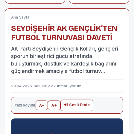
üzerine devrildi: 46
Çıkmayanlara
yaralı
Mesaj: "Yeni
Projelerle Devam
Edeceğiz"
Ana Sayfa
SEYDİŞEHİR AK GENÇLİK’TEN
FUTBOL TURNUVASI DAVETİ
AK Parti Seydişehir Gençlik Kolları, gençleri
sporun birleştirici gücü etrafında
buluşturmak, dostluk ve kardeşlik bağlarını
güçlendirmek amacıyla futbol turnuv…
29.04.2026 14:23
662 okunma
0 yorum
🔊 Sesli Dinle
Yazı boyutu
A−
A+