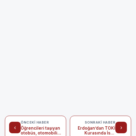
ÖNCEKI HABER
SONRAKI HABER
‹
›
Öğrencileri taşıyan
Erdoğan’dan TOKİ
otobüs, otomobilin
Kurasında İsmi