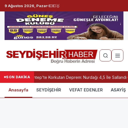
9 Ağustos 2026, Pazar
💵
💶
🥇
SON DAKİKA
Gaziantep'te Korkutan Deprem: Nurdağı 4,5 İle Sallandı
Anasayfa
SEYDİŞEHİR
VEFAT EDENLER
ASAYİŞ