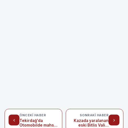
ÖNCEKI HABER
SONRAKI HABER
‹
›
Tekirdağ'da
Kazada yaralanan
Otomobilde mahsur
eski Bitlis Valisi