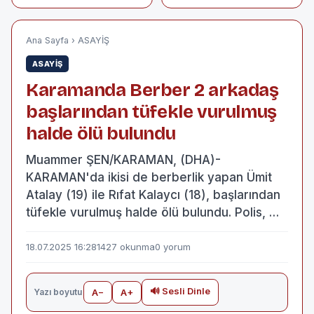
kalan 9 aylık bebek
Karaömeroğlu,
kurtarıldı
yaşam
mücadelesini
kaybetti
Ana Sayfa
›
ASAYİŞ
ASAYİŞ
Karamanda Berber 2 arkadaş
başlarından tüfekle vurulmuş
halde ölü bulundu
Muammer ŞEN/KARAMAN, (DHA)-
KARAMAN'da ikisi de berberlik yapan Ümit
Atalay (19) ile Rıfat Kalaycı (18), başlarından
tüfekle vurulmuş halde ölü bulundu. Polis, …
18.07.2025 16:28
1427 okunma
0 yorum
🔊 Sesli Dinle
Yazı boyutu
A−
A+