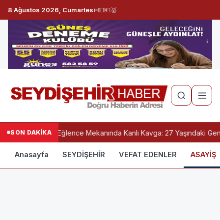
8 Ağustos 2026, Cumartesi
💵
💶
🥇
SON DAKİKA
Konya’da Eğlence Mekanında Kanlı Kavga: 27 Yaşındaki Genç 
Anasayfa
SEYDİŞEHİR
VEFAT EDENLER
ASAYİŞ