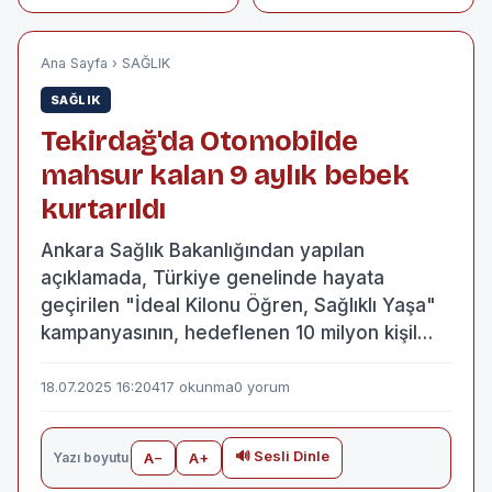
kampanyasında 10
başlarından tüfekle
milyonun üzerinde
vurulmuş halde ölü
kişiye ulaşıldı
bulundu
Ana Sayfa
›
SAĞLIK
SAĞLIK
Tekirdağ'da Otomobilde
mahsur kalan 9 aylık bebek
kurtarıldı
Ankara Sağlık Bakanlığından yapılan
açıklamada, Türkiye genelinde hayata
geçirilen "İdeal Kilonu Öğren, Sağlıklı Yaşa"
kampanyasının, hedeflenen 10 milyon kişil…
18.07.2025 16:20
417 okunma
0 yorum
🔊 Sesli Dinle
Yazı boyutu
A−
A+