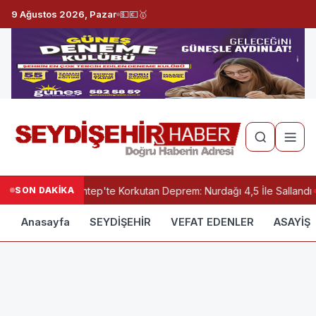
9 Ağustos 2026, Pazar
💵
💶
🥇
SON DAKİKA
Gaziantep'te Korkutan Deprem: Nurdağı 4,5 İle Sallandı
Anasayfa
SEYDİŞEHİR
VEFAT EDENLER
ASAYİŞ