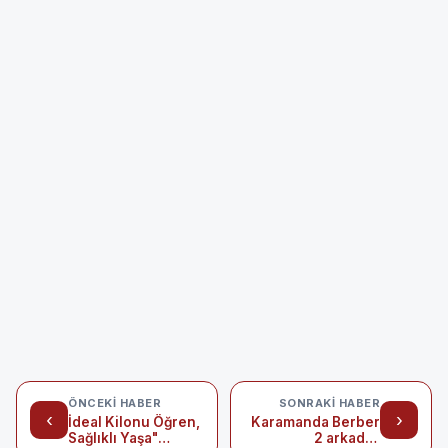
ÖNCEKI HABER
SONRAKI HABER
‹
›
İdeal Kilonu Öğren,
Karamanda Berber
Sağlıklı Yaşa"
2 arkadaş